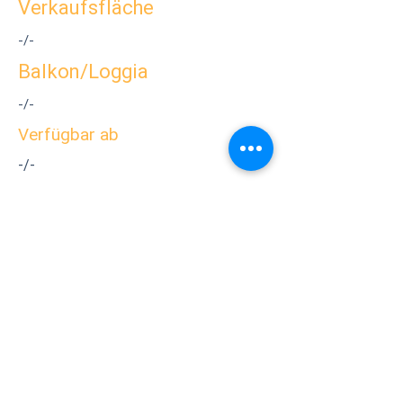
Verkaufsfläche
-/-
Balkon/Loggia
-/-
Verfügbar ab
-/-
Endenergie Strom
-/-
Energieeffiziensklasse
-/-
Baujahr
1964
Grundstücksgröße