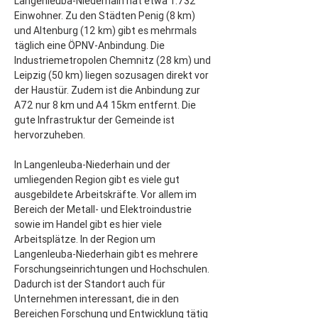
Langenleuba-Niederhain hat etwa 1.732 
Einwohner. Zu den Städten Penig (8 km) 
und Altenburg (12 km) gibt es mehrmals 
täglich eine ÖPNV-Anbindung. Die 
Industriemetropolen Chemnitz (28 km) und 
Leipzig (50 km) liegen sozusagen direkt vor 
der Haustür. Zudem ist die Anbindung zur 
A72 nur 8 km und A4 15km entfernt. Die 
gute Infrastruktur der Gemeinde ist 
hervorzuheben.
In Langenleuba-Niederhain und der 
umliegenden Region gibt es viele gut 
ausgebildete Arbeitskräfte. Vor allem im 
Bereich der Metall- und Elektroindustrie 
sowie im Handel gibt es hier viele 
Arbeitsplätze. In der Region um 
Langenleuba-Niederhain gibt es mehrere 
Forschungseinrichtungen und Hochschulen. 
Dadurch ist der Standort auch für 
Unternehmen interessant, die in den 
Bereichen Forschung und Entwicklung tätig 