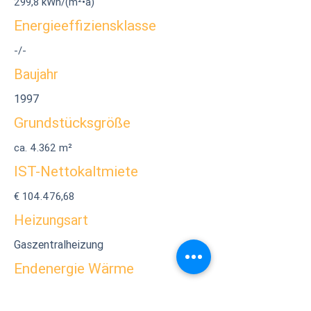
299,8 kWh/(m²•a)
Energieeffiziensklasse
-/-
Baujahr
1997
Grundstücksgröße
ca. 4.362 m²
IST-Nettokaltmiete
€ 104.476,68
Heizungsart
Gaszentralheizung
Endenergie Wärme
85,3 kWh/(m²•a)