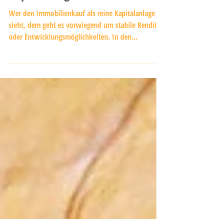
Ferienimmobilien –
Kapitalanlagen mit Herz
Wer den Immobilienkauf als reine Kapitalanlage
sieht, dem geht es vorwiegend um stabile Renditen
oder Entwicklungsmöglichkeiten. In den...